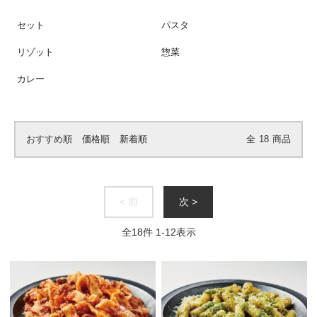
セット
パスタ
リゾット
惣菜
カレー
おすすめ順
価格順
新着順
全
18
商品
< 前
次 >
全
18
件
1
-
12
表示