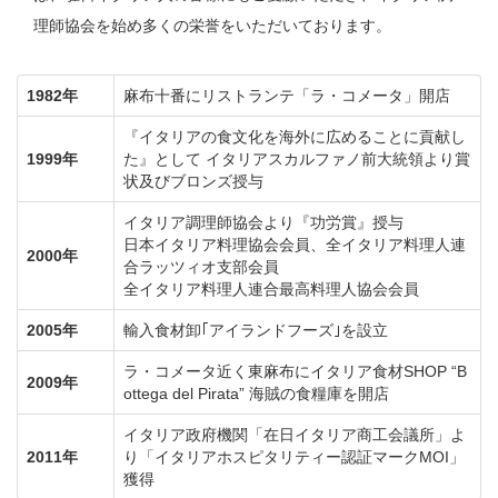
理師協会を始め多くの栄誉をいただいております。
1982年
麻布十番にリストランテ「ラ・コメータ」開店
『イタリアの食文化を海外に広めることに貢献し
1999年
た』として イタリアスカルファノ前大統領より賞
状及びブロンズ授与
イタリア調理師協会より『功労賞』授与
日本イタリア料理協会会員、全イタリア料理人連
2000年
合ラッツィオ支部会員
全イタリア料理人連合最高料理人協会会員
2005年
輸入食材卸｢アイランドフーズ｣を設立
ラ・コメータ近く東麻布にイタリア食材SHOP “B
2009年
ottega del Pirata” 海賊の食糧庫を開店
イタリア政府機関「在日イタリア商工会議所」よ
2011年
り「イタリアホスピタリティー認証マークMOI」
獲得