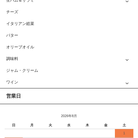
生ハム＆サラミ
チーズ
イタリアン総菜
バター
オリーブオイル
調味料
ジャム・クリーム
ワイン
営業日
2026年8月
日
月
火
水
木
金
土
1