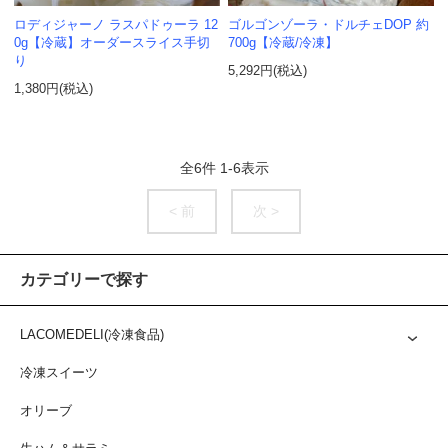
ロディジャーノ ラスパドゥーラ 12
ゴルゴンゾーラ・ドルチェDOP 約
0g【冷蔵】オーダースライス手切
700g【冷蔵/冷凍】
り
5,292円(税込)
1,380円(税込)
全
6
件
1
-
6
表示
< 前
次 >
カテゴリーで探す
LACOMEDELI(冷凍食品)
冷凍スイーツ
オリーブ