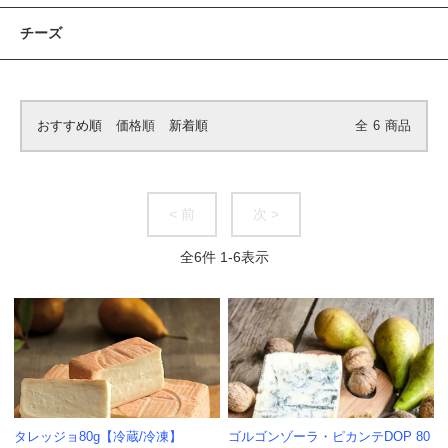
チーズ
おすすめ順
価格順
新着順
全
6
商品
< 前
次 >
全
6
件
1
-
6
表示
タレッジョ80g【冷蔵/冷凍】
ゴルゴンゾーラ・ピカンテDOP 80