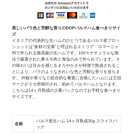
美しいバラ色と芳醇な香りのDOPパルマハム食べきりサイ
ズ
イタリアの代表的な生ハムのひとつであるパルマ産プロッ
シュットは“食材の宝庫”と呼ばれるエミリア・ロマーニャ
州で作られる最高級の生ハムです。100％ナチュラルな製
法で厳選された豚モモ肉と海塩のみで作られています。そ
の味わいは甘みを感じるまろやかさが特徴で熟成されるこ
とにより、バラのようなきれいな色と芳醇な香りを放ちま
す。 外観や香りなど総合的な審査に合格したハムには王冠
マークが２カ所烙印され、初めてパルマハムとなります。
こちらは14ヶ月熟成の少量パックなのでお手軽な食べきり
サイズです。
パルマ産生ハム 14ヶ月熟成30g スライスパ
名称
ック