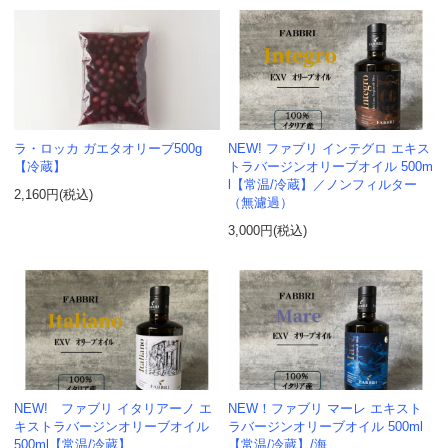
ラ・ロッカ ガエタオリーブ500g
NEW! ファブリ インテグロ エキス
【冷蔵】
トラバージンオリーブオイル 500m
l【常温/冷蔵】／ノンフィルター
2,160円(税込)
（無濾過）
3,000円(税込)
NEW! ファブリ イタリアーノ エ
NEW！ファブリ マーレ エキスト
キストラバージンオリーブオイル
ラバージンオリーブオイル 500ml
500ml【常温/冷蔵】
【常温/冷蔵】/海