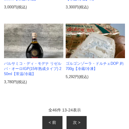
3,000円(税込)
3,300円(税込)
バルサミコ・ディ・モデナ リゼル
ゴルゴンゾーラ・ドルチェDOP 約
バ・オーロIGP(15年熟成タイプ) 2
700g【冷蔵/冷凍】
50ml【常温/冷蔵】
5,292円(税込)
3,780円(税込)
全
46
件
13
-
24
表示
< 前
次 >