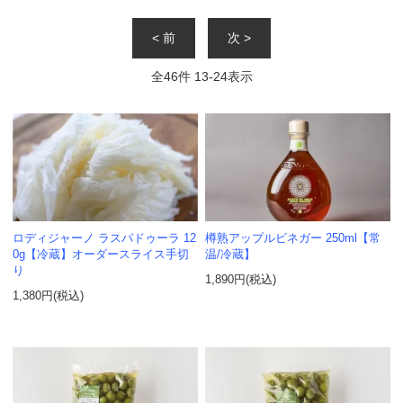
< 前
次 >
全
46
件
13
-
24
表示
ロディジャーノ ラスパドゥーラ 12
樽熟アップルビネガー 250ml【常
0g【冷蔵】オーダースライス手切
温/冷蔵】
り
1,890円(税込)
1,380円(税込)