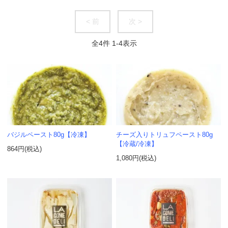
< 前
次 >
全
4
件
1
-
4
表示
バジルペースト80g【冷凍】
チーズ入りトリュフペースト80g
【冷蔵/冷凍】
864円(税込)
1,080円(税込)