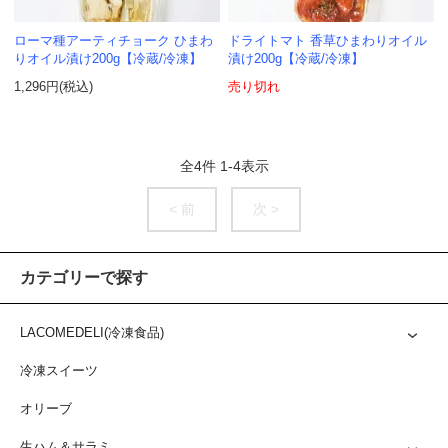
ローマ種アーティチョーク ひまわ
ドライトマト 香草ひまわりオイル
りオイル漬け200g【冷蔵/冷凍】
漬け200g【冷蔵/冷凍】
1,296円(税込)
売り切れ
全
4
件
1
-
4
表示
< 前
次 >
カテゴリーで探す
LACOMEDELI(冷凍食品)
冷凍スイーツ
オリーブ
生ハム＆サラミ